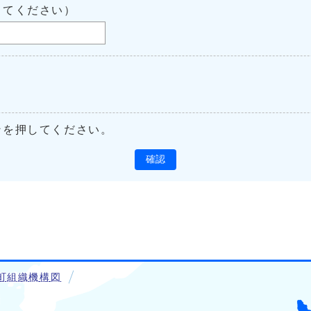
してください）
ンを押してください。
確認
町組織機構図