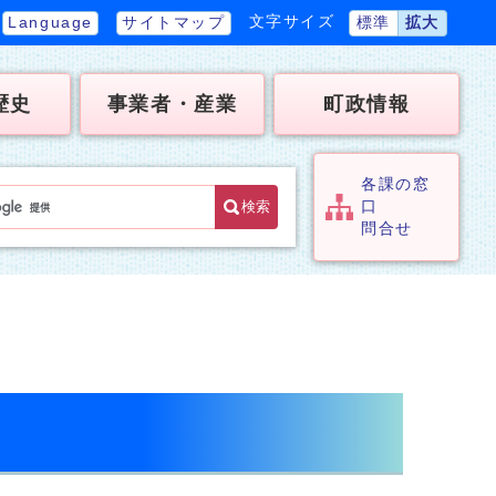
文字サイズ
Language
サイトマップ
標準
拡大
歴史
事業者・産業
町政情報
各課の窓
検索
口
問合せ