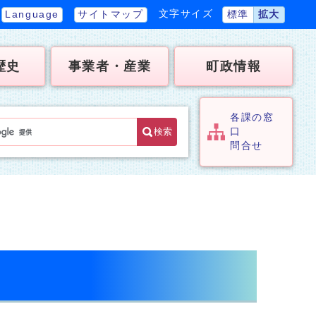
文字サイズ
Language
サイトマップ
標準
拡大
歴史
事業者・産業
町政情報
各課の窓
検索
口
問合せ