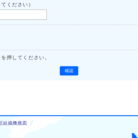
してください）
ンを押してください。
確認
町組織機構図