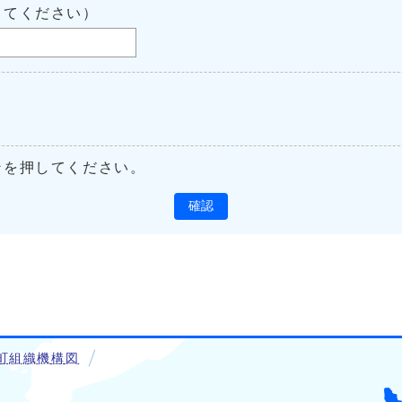
してください）
ンを押してください。
確認
町組織機構図