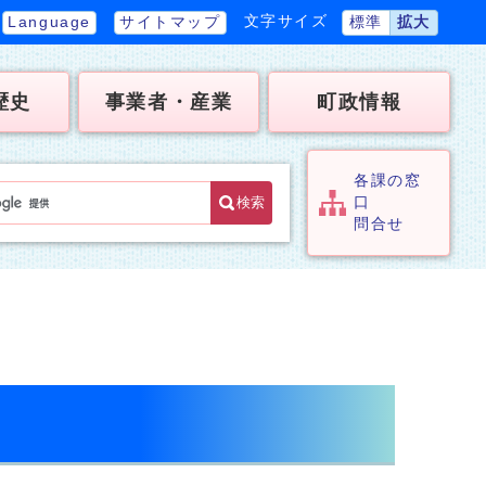
文字サイズ
Language
サイトマップ
標準
拡大
歴史
事業者・産業
町政情報
各課の窓
検索
口
問合せ