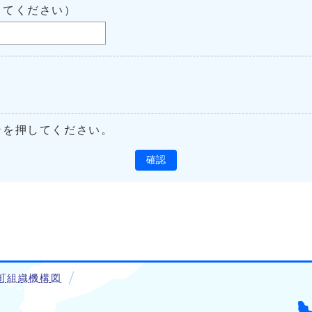
してください）
ンを押してください。
確認
町組織機構図