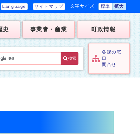
文字サイズ
Language
サイトマップ
標準
拡大
歴史
事業者・産業
町政情報
各課の窓
検索
口
問合せ