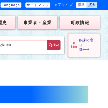
文字サイズ
Language
サイトマップ
標準
拡大
歴史
事業者・産業
町政情報
各課の窓
検索
口
問合せ