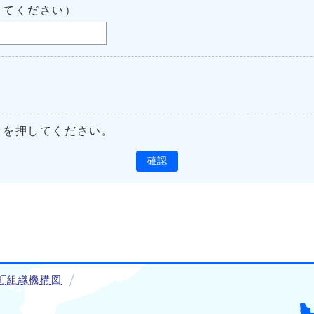
してください）
ンを押してください。
確認
町組織機構図