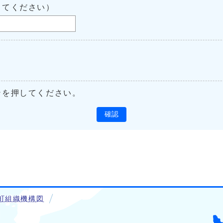
してください）
ンを押してください。
確認
町組織機構図