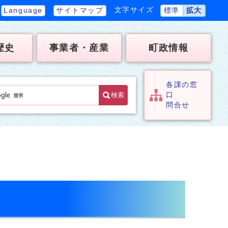
文字サイズ
Language
サイトマップ
標準
拡大
歴史
事業者・産業
町政情報
各課の窓
検索
口
問合せ