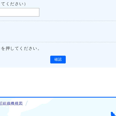
してください）
ンを押してください。
確認
町組織機構図