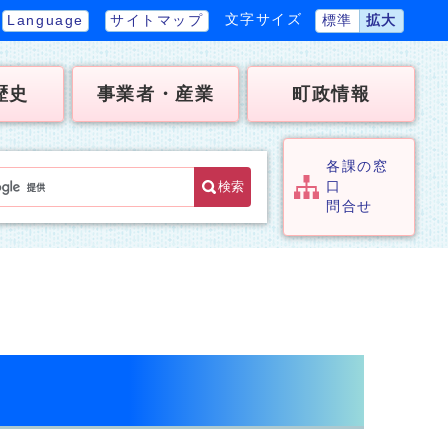
文字サイズ
Language
サイトマップ
標準
拡大
歴史
事業者・産業
町政情報
各課の窓
検索
口
問合せ