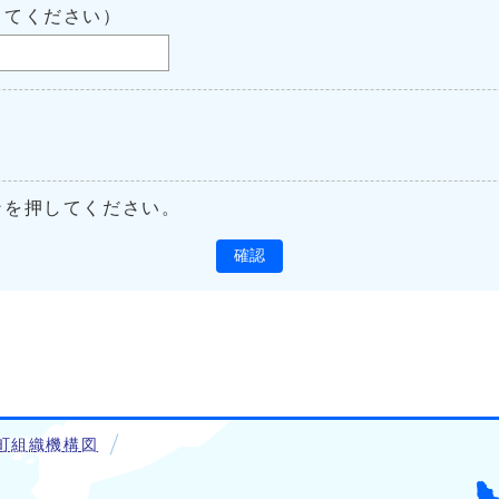
してください）
ンを押してください。
確認
町組織機構図