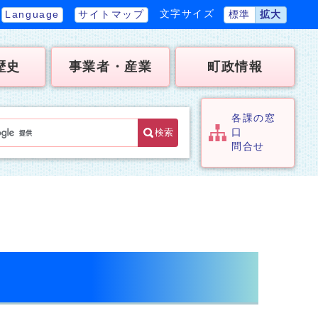
文字サイズ
Language
サイトマップ
標準
拡大
歴史
事業者・産業
町政情報
各課の窓
検索
口
問合せ