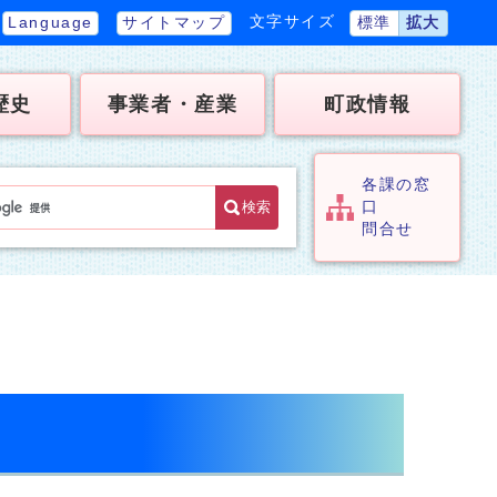
文字サイズ
Language
サイトマップ
標準
拡大
歴史
事業者・産業
町政情報
各課の窓
検索
口
問合せ