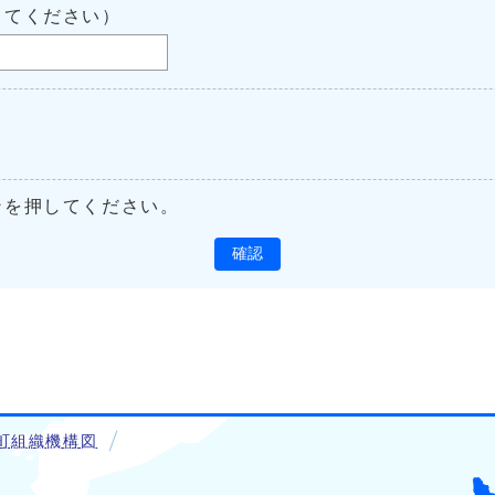
してください）
ンを押してください。
確認
町組織機構図