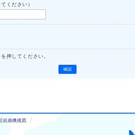
してください）
ンを押してください。
確認
町組織機構図