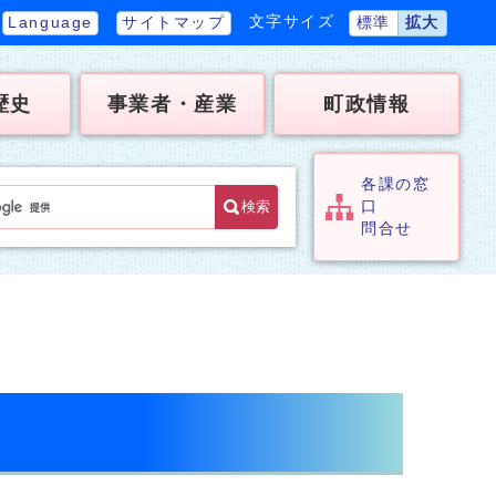
文字サイズ
Language
サイトマップ
標準
拡大
歴史
事業者・産業
町政情報
各課の窓
検索
口
問合せ