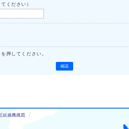
してください）
ンを押してください。
確認
町組織機構図