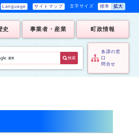
文字サイズ
Language
サイトマップ
標準
拡大
歴史
事業者・産業
町政情報
各課の窓
検索
口
問合せ