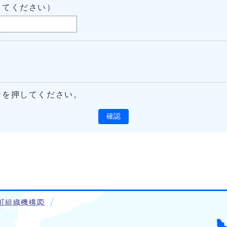
してください）
ンを押してください。
確認
町組織機構図