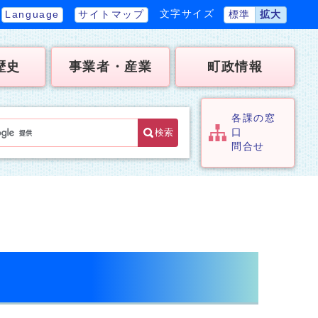
文字サイズ
Language
サイトマップ
標準
拡大
歴史
事業者・産業
町政情報
各課の窓
検索
口
問合せ