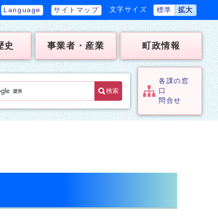
文字サイズ
Language
サイトマップ
標準
拡大
歴史
事業者・産業
町政情報
各課の窓
検索
口
問合せ