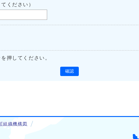
してください）
ンを押してください。
確認
町組織機構図