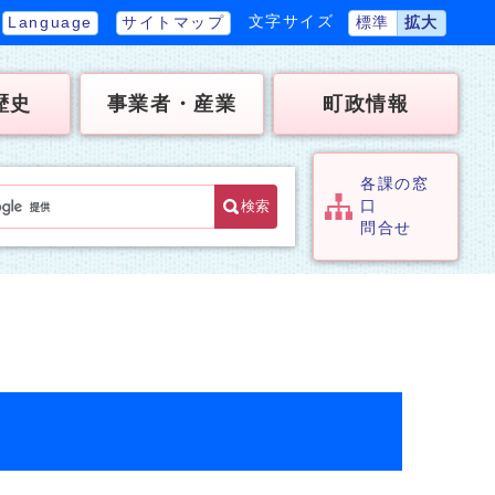
文字サイズ
Language
サイトマップ
標準
拡大
歴史
事業者・産業
町政情報
各課の窓
検索
口
問合せ