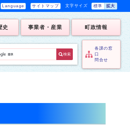
文字サイズ
Language
サイトマップ
標準
拡大
歴史
事業者・産業
町政情報
各課の窓
検索
口
問合せ