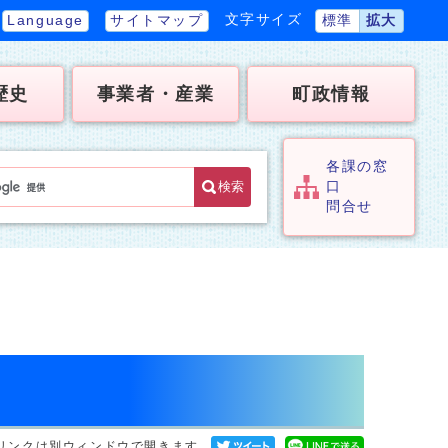
文字サイズ
Language
サイトマップ
標準
拡大
歴史
事業者・産業
町政情報
各課の窓
検索
口
問合せ
リンクは別ウィンドウで開きます