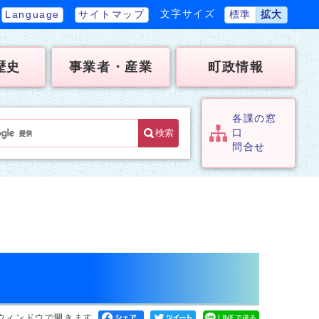
文字サイズ
Language
サイトマップ
標準
拡大
歴史
事業者・産業
町政情報
各課の窓
検索
口
問合せ
ウィンドウで開きます