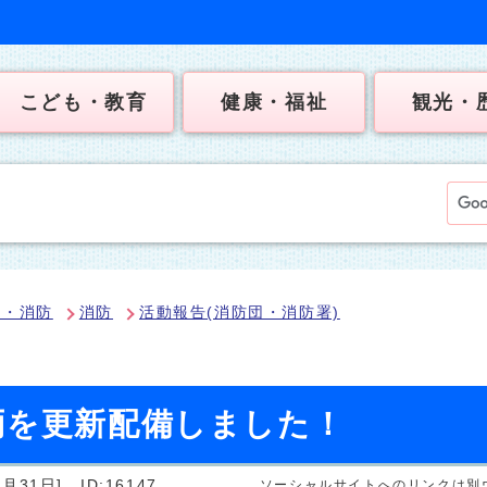
こども・教育
健康・福祉
観光・
犯・消防
消防
活動報告(消防団・消防署)
両を更新配備しました！
月31日]
ID:16147
ソーシャルサイトへのリンクは別