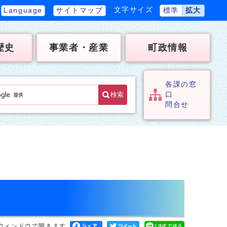
文字サイズ
Language
サイトマップ
標準
拡大
歴史
事業者・産業
町政情報
各課の窓
検索
口
問合せ
ウィンドウで開きます