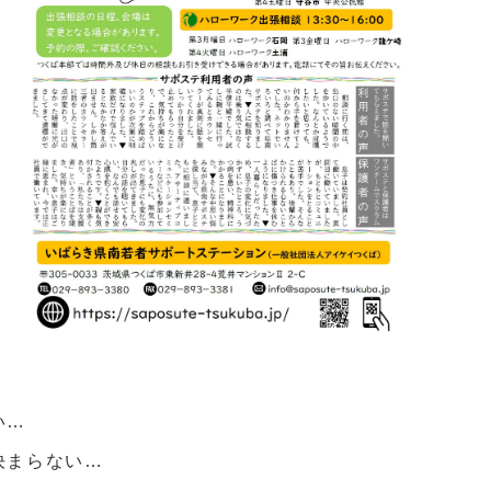
い…
決まらない…