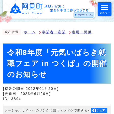
メニュー
ホームへ
スマートフォン表示用の情報をスキップ
ホーム
事業者・産業
雇用・労働
現在位置
令和8年度「元気いばらき就
職フェア in つくば」の開催
のお知らせ
[初版公開日:2022年01月20日]
[更新日：2026年6月26日]
ID:13894
ソーシャルサイトへのリンクは別ウィンドウで開きます