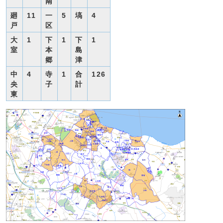
南
廻
11
一
5
塙
4
戸
区
大
1
下
1
下
1
室
本
島
郷
津
中
4
寺
1
合
126
央
子
計
東