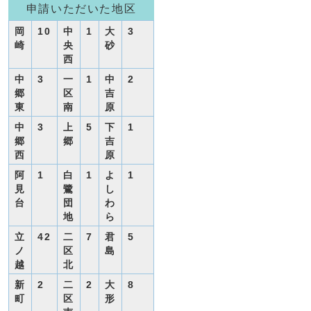
申請いただいた地区
岡
10
中
1
大
3
崎
央
砂
西
中
3
一
1
中
2
郷
区
吉
東
南
原
中
3
上
5
下
1
郷
郷
吉
西
原
阿
1
白
1
よ
1
見
鷺
し
台
団
わ
地
ら
立
42
二
7
君
5
ノ
区
島
越
北
新
2
二
2
大
8
町
区
形