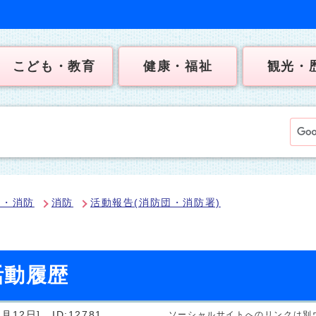
こども・教育
健康・福祉
観光・
犯・消防
消防
活動報告(消防団・消防署)
活動履歴
月12日]
ID:12781
ソーシャルサイトへのリンクは別