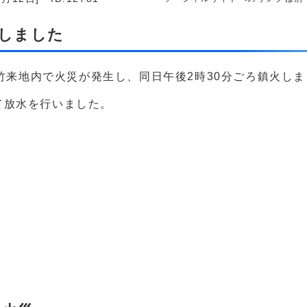
動しました
ろ竹来地内で火災が発生し、同日午後2時30分ごろ鎮火し
て放水を行いました。