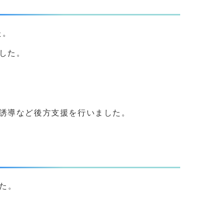
た。
した。
。
誘導など後方支援を行いました。
した。
。