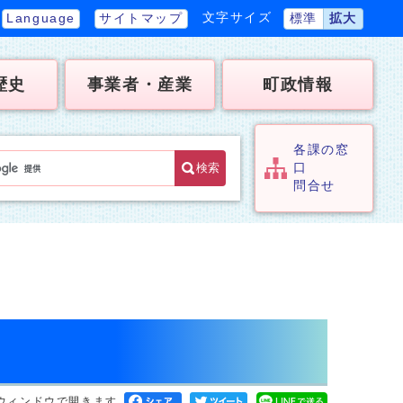
文字サイズ
Language
サイトマップ
標準
拡大
歴史
事業者・産業
町政情報
各課の窓
検索
口
問合せ
ウィンドウで開きます