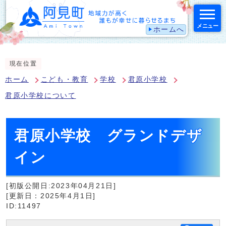
メニュー
ホームへ
スマートフォン表示用の情報をスキップ
現在位置
ホーム
こども・教育
学校
君原小学校
君原小学校について
君原小学校 グランドデザ
イン
[初版公開日:2023年04月21日]
[更新日：2025年4月1日]
ID:11497