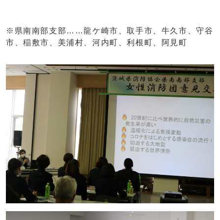
※県南南部支部……龍ケ崎市、取手市、牛久市、守谷
市、稲敷市、美浦村、河内町、利根町、阿見町