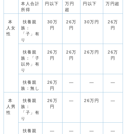
本人合計
円以下
万円
円以下
万円超
所得
超
本
扶養親
30万
26万
30万円
26万
人女
族：
円
円
円
性
「子」有
り
扶養親
26万
26万
26万円
26万
族：「子
円
円
円
以外」有
り
扶養親
26万
―
―
―
族：無し
円
本
扶養親
26万
―
26万円
―
人男
族：
円
性
「子」有
り
扶養親
―
―
―
―