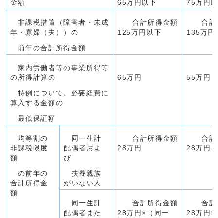
金額
65万円以下
75万円
非課税措置（障害者・未成
合計所得金額
合計所
年・寡婦（夫））の
125万円以下
135万
前年の合計所得金額
家内労働者等の事業所得等
の所得計算の
65万円
55万円
特例について、必要経費に
算入する金額の
最低保証額
均等割の
同一生計
合計所得金額
合計所
非課税限度
配偶者およ
28万円
28万円+
額
び
の前年の
扶養親族
合計所得金
がいない人
額
同一生計
合計所得金額
合計所
配偶者また
28万円×（同一
28万円