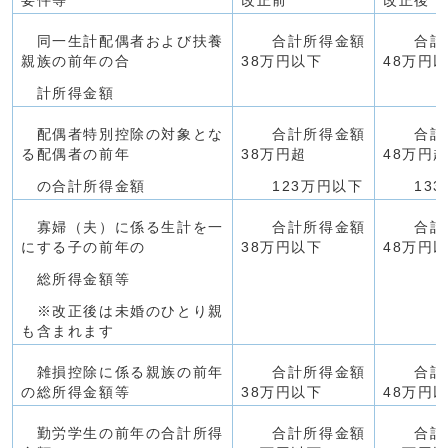
要件等
改正前
改正後
同一生計配偶者および扶養
合計所得金額
合計所
親族の前年の合
38万円以下
48万円
計所得金額
配偶者特別控除の対象とな
合計所得金額
合計所
る配偶者の前年
38万円超
48万円
の合計所得金額
123万円以下
133
寡婦（夫）に係る生計を一
合計所得金額
合計所
にする子の前年の
38万円以下
48万円
総所得金額等
※改正後は未婚のひとり親
も含まれます
雑損控除に係る親族の前年
合計所得金額
合計所
の総所得金額等
38万円以下
48万円
勤労学生の前年の合計所得
合計所得金額
合計所