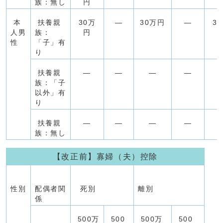
族：無し
円
本
扶養親
30万
―
30万円
―
3
人男
族：
円
性
「子」有
り
扶養親
―
―
―
―
族：「子
以外」有
り
扶養親
―
―
―
―
族：無し
【改正前】寡婦（夫）控除
性別
配偶者関
死別
離別
係
500万
500
500万
500