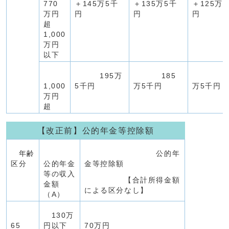
770
＋145万5千
＋135万5千
＋125万
万円
円
円
円
超
1,000
万円
以下
195万
185
17
1,000
5千円
万5千円
万5千円
万円
超
【改正前】公的年金等控除額
年齢
公的年
区分
公的年金
金等控除額
等の収入
【合計所得金額
金額
による区分なし】
（A）
130万
65
円以下
70万円