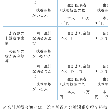
は
生計配偶者
生計
扶養親族
+扶養親族の数+
+扶養親
がいる人
本人）+16万
本人）
8千円
8千円+1
所得割の
同一生計
合計所得金額
合計所
非課税限度
配偶者およ
35万円
35万円+
額
び
の前年の
扶養親族
総所得金額
がいない人
等
同一生計
合計所得金額
合計所
配偶者また
35万円×（同一
35万円
は
生計配偶者
生計
扶養親族
+扶養親族の数+
+扶養親
がいる人
本人）+32万
本人）
円
円+10万
※合計所得金額とは、総合所得と分離課税所得で損益