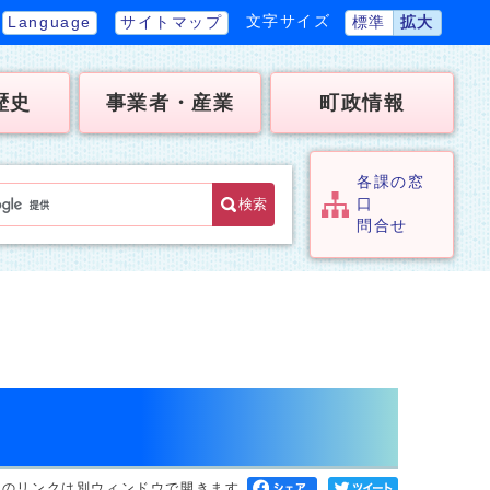
文字サイズ
Language
サイトマップ
標準
拡大
歴史
事業者・産業
町政情報
各課の窓
検索
口
問合せ
へのリンクは別ウィンドウで開きます