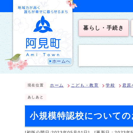
暮らし・手続き
ホームへ
ホーム
こども・教育
学校
君原
現在位置
あしあと
小規模特認校についての
[初版公開日:2023年05月01日]
[更新日：2023年