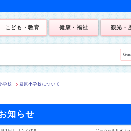
こども・教育
健康・福祉
観光・
小学校
君原小学校について
お知らせ
5月1日]
ID:7709
ソーシャルサイト