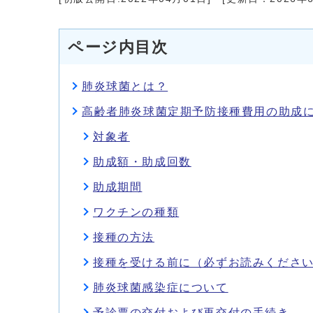
ページ内目次
肺炎球菌とは？
高齢者肺炎球菌定期予防接種費用の助成
対象者
助成額・助成回数
助成期間
ワクチンの種類
接種の方法
接種を受ける前に（必ずお読みくださ
肺炎球菌感染症について
予診票の交付および再交付の手続き