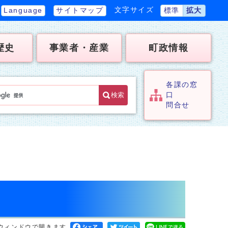
文字サイズ
Language
サイトマップ
標準
拡大
歴史
事業者・産業
町政情報
各課の窓
検索
口
問合せ
ウィンドウで開きます