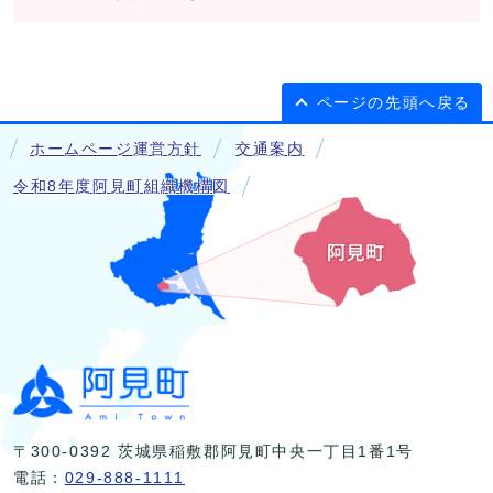
ページの先頭へ戻る
ホームページ運営方針
交通案内
令和8年度阿見町組織機構図
〒300-0392 茨城県稲敷郡阿見町中央一丁目1番1号
電話：
029-888-1111