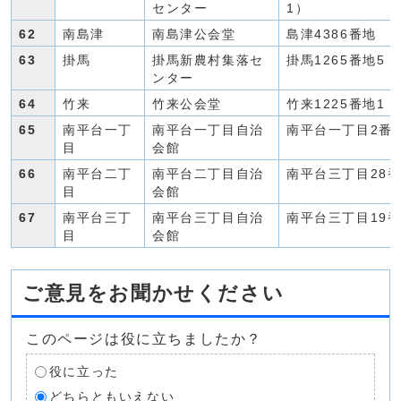
センター
1）
62
南島津
南島津公会堂
島津4386番地
63
掛馬
掛馬新農村集落セ
掛馬1265番地5
ンター
64
竹来
竹来公会堂
竹来1225番地1
65
南平台一丁
南平台一丁目自治
南平台一丁目2番
目
会館
66
南平台二丁
南平台二丁目自治
南平台三丁目28番
目
会館
67
南平台三丁
南平台三丁目自治
南平台三丁目19番
目
会館
ご意見をお聞かせください
このページは役に立ちましたか？
役に立った
どちらともいえない