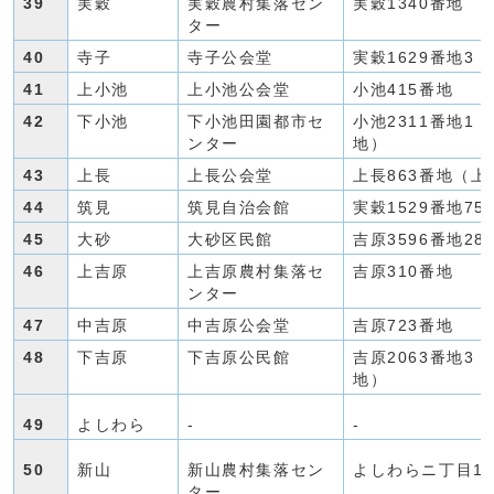
39
実穀
実穀農村集落セン
実穀1340番地
ター
40
寺子
寺子公会堂
実穀1629番地3
41
上小池
上小池公会堂
小池415番地
42
下小池
下小池田園都市セ
小池2311番地1（
ンター
地）
43
上長
上長公会堂
上長863番地（上
44
筑見
筑見自治会館
実穀1529番地75
45
大砂
大砂区民館
吉原3596番地28
46
上吉原
上吉原農村集落セ
吉原310番地
ンター
47
中吉原
中吉原公会堂
吉原723番地
48
下吉原
下吉原公民館
吉原2063番地3（
地）
49
よしわら
-
-
50
新山
新山農村集落セン
よしわらニ丁目1
ター