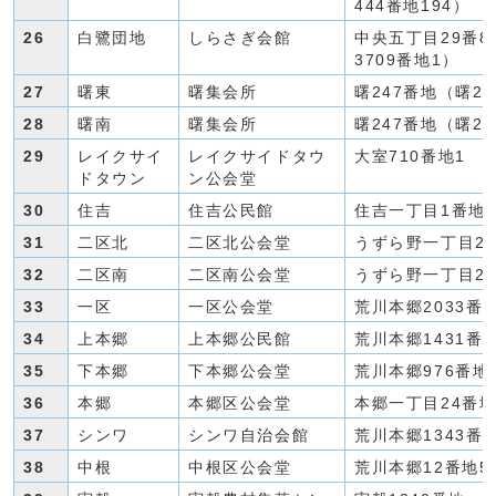
444番地194）
26
白鷺団地
しらさぎ会館
中央五丁目29番
3709番地1）
27
曙東
曙集会所
曙247番地（曙2
28
曙南
曙集会所
曙247番地（曙2
29
レイクサイ
レイクサイドタウ
大室710番地1
ドタウン
ン公会堂
30
住吉
住吉公民館
住吉一丁目1番地1
31
二区北
二区北公会堂
うずら野一丁目29
32
二区南
二区南公会堂
うずら野一丁目29
33
一区
一区公会堂
荒川本郷2033番地
34
上本郷
上本郷公民館
荒川本郷1431番
35
下本郷
下本郷公会堂
荒川本郷976番地
36
本郷
本郷区公会堂
本郷一丁目24番地
37
シンワ
シンワ自治会館
荒川本郷1343番地
38
中根
中根区公会堂
荒川本郷12番地5