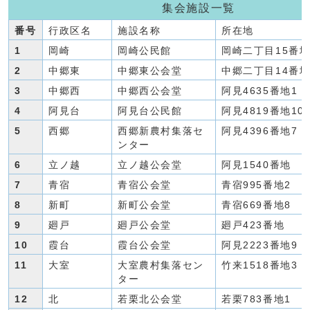
集会施設一覧
番号
行政区名
施設名称
所在地
1
岡崎
岡崎公民館
岡崎二丁目15番地
2
中郷東
中郷東公会堂
中郷二丁目14番地
3
中郷西
中郷西公会堂
阿見4635番地1
4
阿見台
阿見台公民館
阿見4819番地10
5
西郷
西郷新農村集落セ
阿見4396番地7
ンター
6
立ノ越
立ノ越公会堂
阿見1540番地
7
青宿
青宿公会堂
青宿995番地2
8
新町
新町公会堂
青宿669番地8
9
廻戸
廻戸公会堂
廻戸423番地
10
霞台
霞台公会堂
阿見2223番地9
11
大室
大室農村集落セン
竹来1518番地3
ター
12
北
若栗北公会堂
若栗783番地1