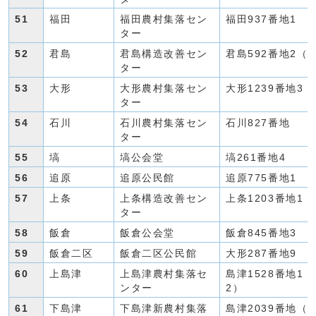
51
福田
福田農村集落セン
福田937番地1
ター
52
君島
君島構造改善セン
君島592番地2（
ター
53
大形
大形農村集落セン
大形1239番地3
ター
54
石川
石川農村集落セン
石川827番地
ター
55
塙
塙公会堂
塙261番地4
56
追原
追原公民館
追原775番地1
57
上条
上条構造改善セン
上条1203番地1
ター
58
飯倉
飯倉公会堂
飯倉845番地3
59
飯倉二区
飯倉二区公民館
大形287番地9
60
上島津
上島津農村集落セ
島津1528番地1（
ンター
2）
61
下島津
下島津新農村集落
島津2039番地（島