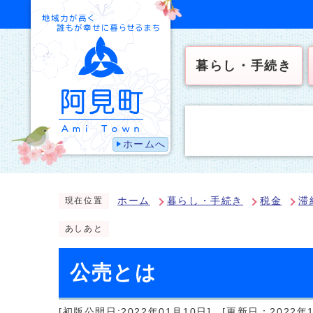
暮らし・手続き
ホームへ
ホーム
暮らし・手続き
税金
滞
現在位置
あしあと
公売とは
[初版公開日:2022年01月10日]
[更新日：2022年1