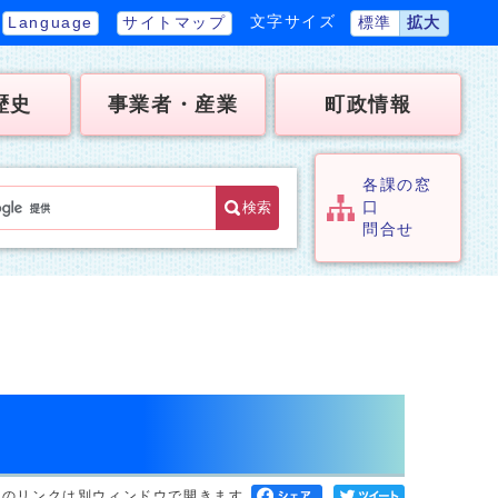
文字サイズ
Language
サイトマップ
標準
拡大
歴史
事業者・産業
町政情報
各課の窓
検索
口
問合せ
へのリンクは別ウィンドウで開きます