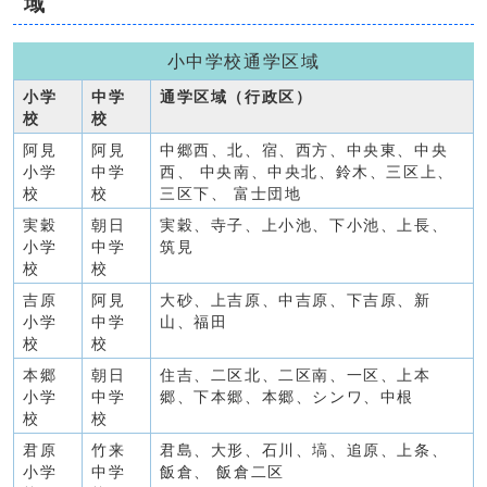
域
小中学校通学区域
小学
中学
通学区域（行政区）
校
校
阿見
阿見
中郷西、北、宿、西方、中央東、中央
小学
中学
西、 中央南、中央北、鈴木、三区上、
校
校
三区下、 富士団地
実穀
朝日
実穀、寺子、上小池、下小池、上長、
小学
中学
筑見
校
校
吉原
阿見
大砂、上吉原、中吉原、下吉原、新
小学
中学
山、福田
校
校
本郷
朝日
住吉、二区北、二区南、一区、上本
小学
中学
郷、下本郷、本郷、シンワ、中根
校
校
君原
竹来
君島、大形、石川、塙、追原、上条、
小学
中学
飯倉、 飯倉二区