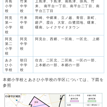
舟島
竹来
上島津、下島津、南島津、掛馬、竹
小学
中学
来、 南平台一丁目、南平台二丁目、南
校
校
平台三丁目
阿見
竹来
岡崎、中郷東、立ノ越、青宿、新町、
第一
中学
廻戸、霞台、大室、白鷺団地、曙東、
小学
校
曙南、レイクサイドタウン
校
阿見
阿見
阿見台、西郷、一区南、一区北、 上郷
第二
中学
小学
校
校
あさ
朝日
住吉、二区北、二区南、一区の一部、
ひ小
中学
上本郷の一部、本郷の一部
学校
校
本郷小学校とあさひ小学校の学区については、下図を
参照