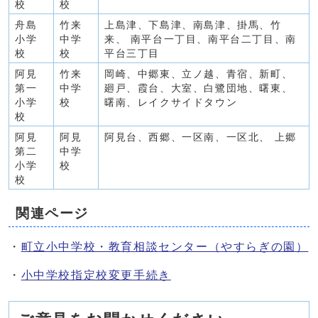
校
校
舟島
竹来
上島津、下島津、南島津、掛馬、竹
小学
中学
来、 南平台一丁目、南平台二丁目、南
校
校
平台三丁目
阿見
竹来
岡崎、中郷東、立ノ越、青宿、新町、
第一
中学
廻戸、霞台、大室、白鷺団地、曙東、
小学
校
曙南、レイクサイドタウン
校
阿見
阿見
阿見台、西郷、一区南、一区北、 上郷
第二
中学
小学
校
校
関連ページ
・
町立小中学校・教育相談センター（やすらぎの園）
・
小中学校指定校変更手続き