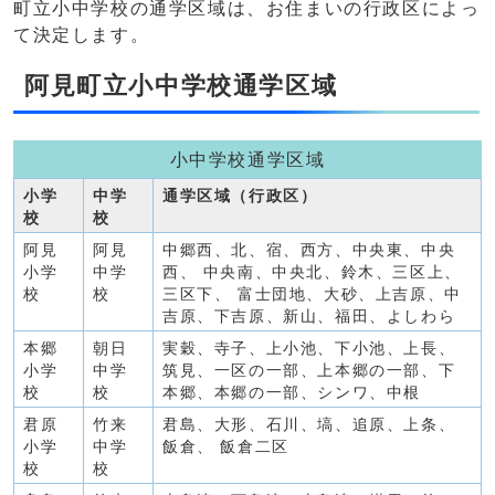
町立小中学校の通学区域は、お住まいの行政区によっ
て決定します。
阿見町立小中学校通学区域
小中学校通学区域
小学
中学
通学区域（行政区）
校
校
阿見
阿見
中郷西、北、宿、西方、中央東、中央
小学
中学
西、 中央南、中央北、鈴木、三区上、
校
校
三区下、 富士団地、大砂、上吉原、中
吉原、下吉原、新山、福田、よしわら
本郷
朝日
実穀、寺子、上小池、下小池、上長、
小学
中学
筑見、一区の一部、上本郷の一部、下
校
校
本郷、本郷の一部、シンワ、中根
君原
竹来
君島、大形、石川、塙、追原、上条、
小学
中学
飯倉、 飯倉二区
校
校