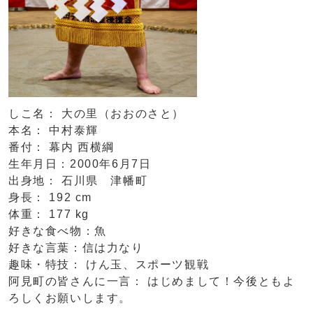
しこ名： 大の里（おおのさと）
本名： 中村泰輝
番付： 幕内 西横綱
生年月日：2000年6月7日
出身地： 石川県 津幡町
身長： 192 cm
体重： 177 kg
好きな食べ物：魚
好きな言葉：信は力なり
趣味・特技： けん玉、スポーツ観戦
阿見町の皆さんに一言： はじめまして！今後ともよ
ろしくお願いします。