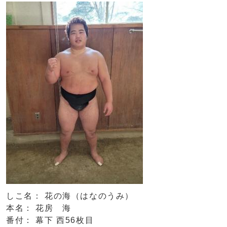
しこ名： 花の海（はなのうみ）
本名： 花房 海
番付： 幕下 西56枚目