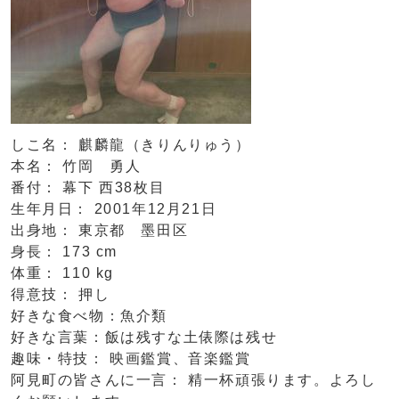
しこ名： 麒麟龍（きりんりゅう）
本名： 竹岡 勇人
番付： 幕下 西38枚目
生年月日： 2001年12月21日
出身地： 東京都 墨田区
身長： 173 cm
体重： 110 kg
得意技： 押し
好きな食べ物：魚介類
好きな言葉：飯は残すな土俵際は残せ
趣味・特技： 映画鑑賞、音楽鑑賞
阿見町の皆さんに一言： 精一杯頑張ります。よろし