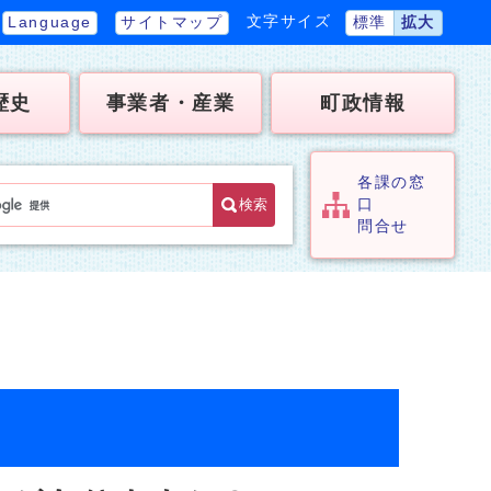
文字サイズ
Language
サイトマップ
標準
拡大
歴史
事業者・産業
町政情報
各課の窓
検索
口
問合せ