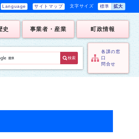
文字サイズ
Language
サイトマップ
標準
拡大
歴史
事業者・産業
町政情報
各課の窓
検索
口
問合せ