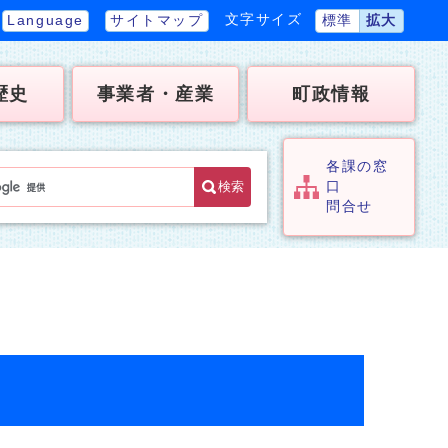
文字サイズ
Language
サイトマップ
標準
拡大
歴史
事業者・産業
町政情報
各課の窓
検索
口
問合せ