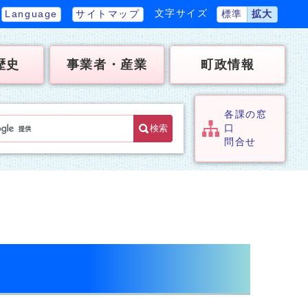
文字サイズ
Language
サイトマップ
標準
拡大
歴史
事業者・産業
町政情報
各課の窓
検索
口
問合せ