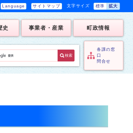
文字サイズ
Language
サイトマップ
標準
拡大
歴史
事業者・産業
町政情報
各課の窓
検索
口
問合せ