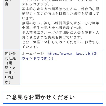
言
スレッコクラブ」。
基本的な走り方の指導はもちろん、総合的な運
動能力・体力の向上を目指した練習を展開して
います。
無理のない、楽しい練習風景ですが、ほぼ毎年
全国小学生交流大会へ県代表で出場。
冬の茨城県スポーツ少年団駅伝大会も優勝・入
賞等さまざまな実績も掲げています。
ぜひ、気軽に体験してみてください。お待ちし
ています。
問い合
ホームページ：
https://www.amiac.club
（別
わせ先
ウインドウで開く）
（電
話・メ
ール・
HPほ
か）
ご意見をお聞かせください