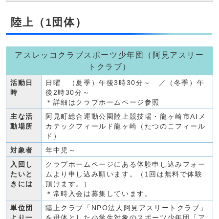
陸上（1団体）
アスレッコクラブスポーツ少年団（阿見アスリー
トクラブ）
活動日
日曜 （夏季）午後3時30分～ ／（冬季）午
時
後2時30分～
＊詳細はクラブホームページ参照
主な活
阿見町総合運動公園陸上競技場・龍ヶ崎市AIメ
動場所
カテックフィールド龍ヶ崎（たつのこフィール
ド）
対象者
年中児～
入団し
クラブホームページにある体験申し込みフォー
たいと
ムより申し込み願います。（1回は無料で体験
きには
頂けます。）
＊常時入会は募集しています。
単位団
陸上クラブ「NPO法人阿見アスリートクラブ」
より一
を母体とした小学生対象のスポーツ少年団「ア