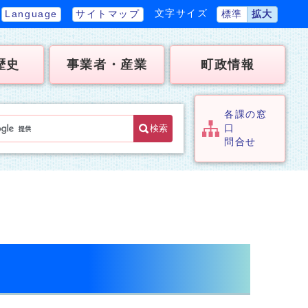
文字サイズ
Language
サイトマップ
標準
拡大
歴史
事業者・産業
町政情報
各課の窓
検索
口
問合せ