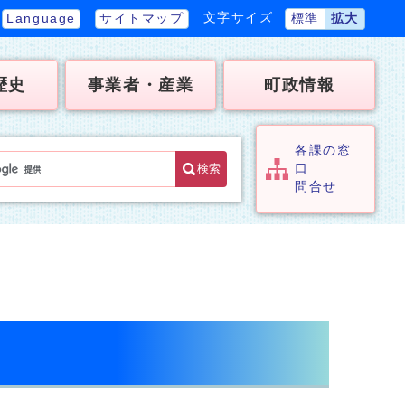
文字サイズ
Language
サイトマップ
標準
拡大
歴史
事業者・産業
町政情報
各課の窓
検索
口
問合せ