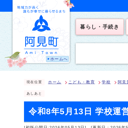
暮らし・手続き
ホームへ
ホーム
こども・教育
学校
阿見
現在位置
あしあと
令和8年5月13日 学校運
[初版公開日:2026年05月13日]
[更新日：2026年5