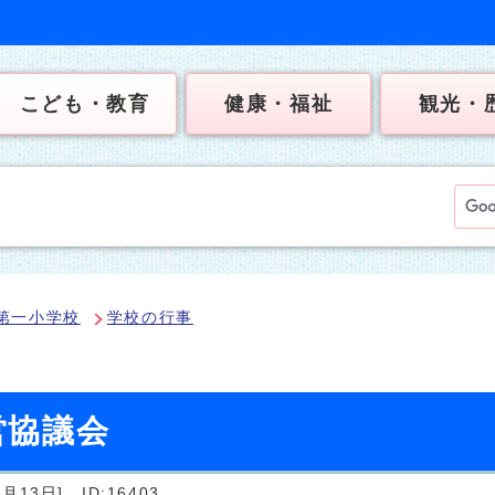
こども・教育
健康・福祉
観光・
第一小学校
学校の行事
営協議会
月13日]
ID:16403