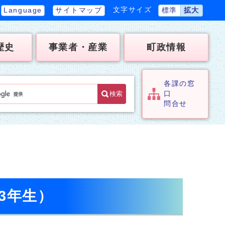
文字サイズ
Language
サイトマップ
標準
拡大
歴史
事業者・産業
町政情報
各課の窓
検索
口
問合せ
3年生）