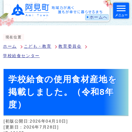
メニュー
ホームへ
スマートフォン表示用の情報をスキップ
現在位置
ホーム
こども・教育
教育委員会
学校給食センター
学校給食の使用食材産地を
掲載しました。（令和8年
度）
[初版公開日:2026年04月10日]
[更新日：2026年7月28日]