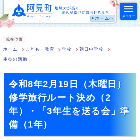
メニュー
ホームへ
スマートフォン表示用の情報をスキップ
現在位置
ホーム
こども・教育
学校
朝日中学校
生徒の活動
令和8年2月19日（木曜日）
修学旅行ルート決め（2
年）・「3年生を送る会」準
備（1年）