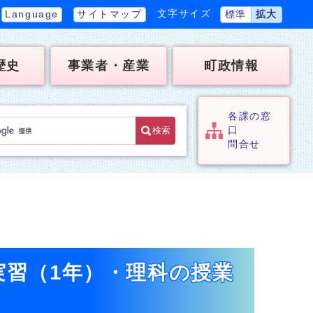
文字サイズ
Language
サイトマップ
標準
拡大
歴史
事業者・産業
町政情報
各課の窓
検索
口
問合せ
実習（1年）・理科の授業