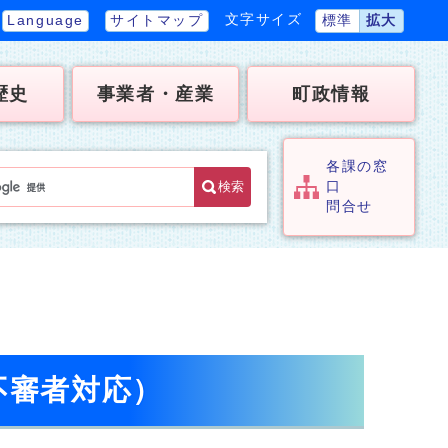
文字サイズ
Language
サイトマップ
標準
拡大
歴史
事業者・産業
町政情報
各課の窓
検索
口
問合せ
不審者対応）