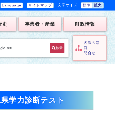
文字サイズ
Language
サイトマップ
標準
拡大
歴史
事業者・産業
町政情報
各課の窓
検索
口
問合せ
生県学力診断テスト