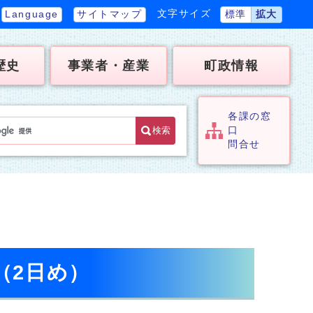
文字サイズ
Language
サイトマップ
標準
拡大
歴史
事業者・産業
町政情報
各課の窓
検索
口
問合せ
（2日め）