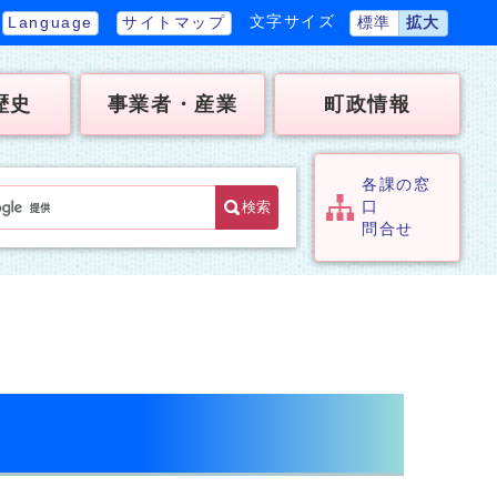
文字サイズ
Language
サイトマップ
標準
拡大
歴史
事業者・産業
町政情報
各課の窓
検索
口
問合せ