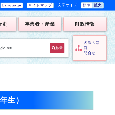
文字サイズ
Language
サイトマップ
標準
拡大
歴史
事業者・産業
町政情報
各課の窓
検索
口
問合せ
3年生）