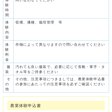
体
問い合わせてください
験
時
間
体
収穫、播種、栽培管理 等
験
内
容
体
作物によって異なりますので問い合わせてください
験
料
金
服
汚れても良い服装で、必要に応じて長靴・軍手・タ
装
オル等をご持参ください
そ
その他、注意事項につきましては、農業体験申込書
の
の参加にあたっての注意事項を必ずご確認ください
他
農業体験申込書